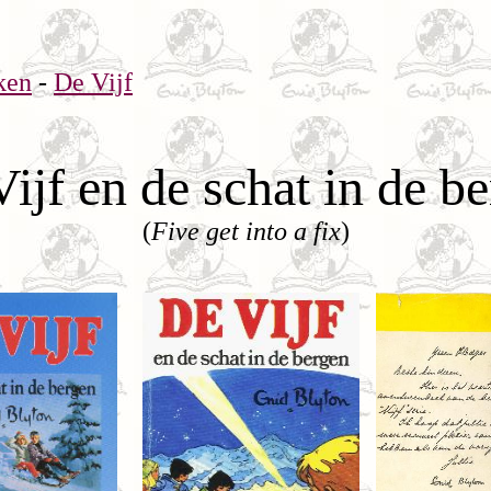
ken
-
De Vijf
ijf en de schat in de b
(
Five get into a fix
)