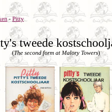
ken
-
Pitty
tty's tweede kostschoolj
(
The second form at Malory Towers
)