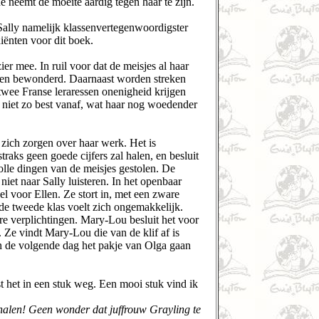
 neemt de moeite aardig tegen haar te zijn.
Sally namelijk klassenvertegenwoordigster
iënten voor dit boek.
er mee. In ruil voor dat de meisjes al haar
rden bewonderd. Daarnaast worden streken
twee Franse leraressen onenigheid krijgen
er niet zo best vanaf, wat haar nog woedender
 zich zorgen over haar werk. Het is
raks geen goede cijfers zal halen, en besluit
volle dingen van de meisjes gestolen. De
iet naar Sally luisteren. In het openbaar
el voor Ellen. Ze stort in, met een zware
 de tweede klas voelt zich ongemakkelijk.
re verplichtingen. Mary-Lou besluit het voor
. Ze vindt Mary-Lou die van de klif af is
en de volgende dag het pakje van Olga gaan
t het in een stuk weg. Een mooi stuk vind ik
e halen! Geen wonder dat juffrouw Grayling te