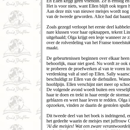
En Ellen krijgt geen vriendin. Ze is ernstig
Het is voor niets, want Ellen blijft ook tegen
Aan deze mix van nieuwe meisjes wordt nog de
van de tweede geworden. Alice had dat baantje
Zoals gezegd verloopt het eerste deel kabbelen
nare klussen voor haar opknappen, tekent Li
uitgehaald; Olga krijgt een lesje wanneer ze
over de rolverdeling van het Franse toneelstuk
maakt.
De gebeurtenissen beginnen over elkaar heen t
behoorlijk, maar niet goed. Nu wordt ze ook n
te proberen de proefwerken al van te voren in
verdenking valt al snel op Ellen. Sally waars
beschuldigt ze Ellen van de diefstallen. Wanne
hoofdpijn. Ellen verschijnt niet meer op scho
De volgende avond woedt buiten een vreselijk
haar te doen en trekt in haar eentje de storma
geblazen en weet haar leven te redden. Olga 
opzoeken, vinden ze daarin de gestolen spullen.
Dit tweede deel van het boek is indringend, e
het gedeelte waarin de meisjes met juffrouw 
'Al die meisjes! Wat een zware verantwoordeli