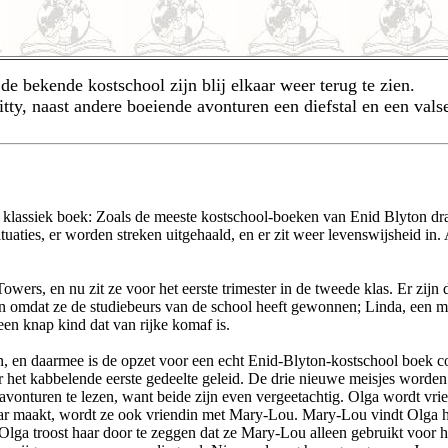
de bekende kostschool zijn blij elkaar weer terug te zien.
tty, naast andere boeiende avonturen een diefstal en een vals
n klassiek boek: Zoals de meeste kostschool-boeken van Enid Blyton dra
 situaties, er worden streken uitgehaald, en er zit weer levenswijsheid i
Towers, en nu zit ze voor het eerste trimester in de tweede klas. Er zijn 
 omdat ze de studiebeurs van de school heeft gewonnen; Linda, een meis
en knap kind dat van rijke komaf is.
n, en daarmee is de opzet voor een echt Enid-Blyton-kostschool boek c
het kabbelende eerste gedeelte geleid. De drie nieuwe meisjes worden
n avonturen te lezen, want beide zijn even vergeetachtig. Olga wordt v
ar maakt, wordt ze ook vriendin met Mary-Lou. Mary-Lou vindt Olga he
 Olga troost haar door te zeggen dat ze Mary-Lou alleen gebruikt voor ha