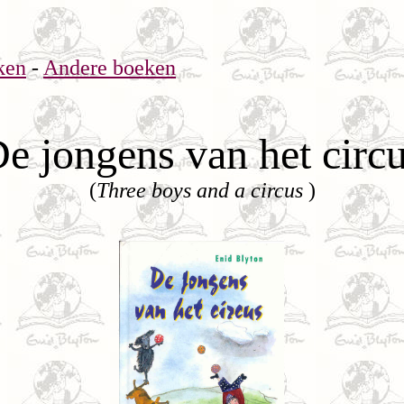
ken
-
Andere boeken
e jongens van het circ
(
Three boys and a circus
)