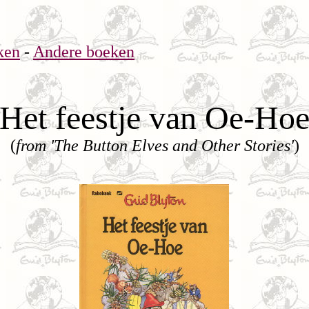
ken
-
Andere boeken
Het feestje van Oe-Ho
(
from 'The Button Elves and Other Stories'
)