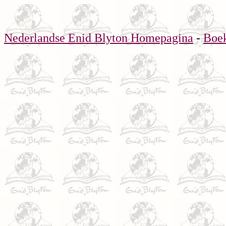
Nederlandse Enid Blyton Homepagina
-
Boe